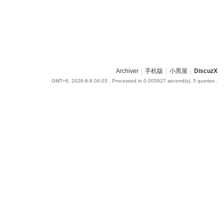
Archiver
|
手机版
|
小黑屋
|
DiscuzX
GMT+8, 2026-8-8 04:03
, Processed in 0.005927 second(s), 5 queries .