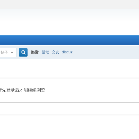
热搜:
活动
交友
discuz
帖子
搜
索
请先登录后才能继续浏览