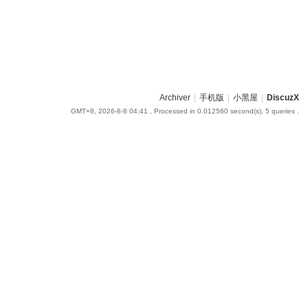
Archiver
|
手机版
|
小黑屋
|
DiscuzX
GMT+8, 2026-8-8 04:41
, Processed in 0.012560 second(s), 5 queries .