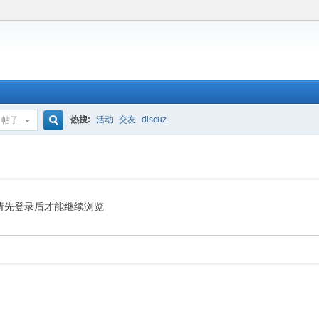
热搜:
活动
交友
discuz
帖子
搜
索
请先登录后才能继续浏览