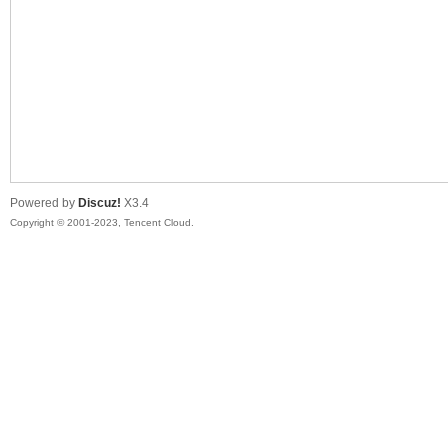
sc
Powered by
Discuz!
X3.4
Copyright © 2001-2023, Tencent Cloud.
uz!
Bo