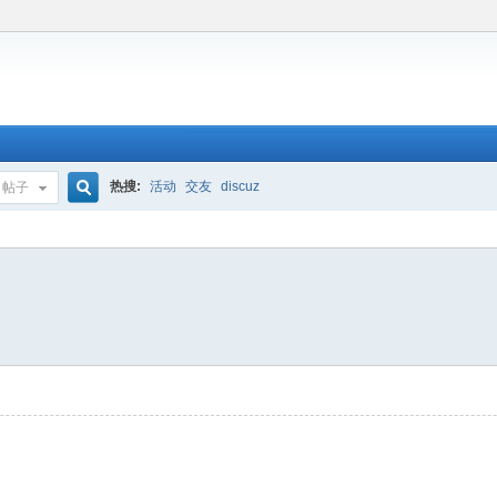
热搜:
活动
交友
discuz
帖子
搜
索