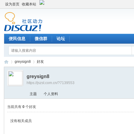
设为首页
收藏本站
便民信息
微信群
论坛
greysign8
好友
greysign8
https://jszst.com.cn/?7139553
Di
›
›
主题
个人资料
当前共有
0
个好友
没有相关成员