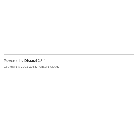
sc
Powered by
Discuz!
X3.4
Copyright © 2001-2023, Tencent Cloud.
uz!
Bo