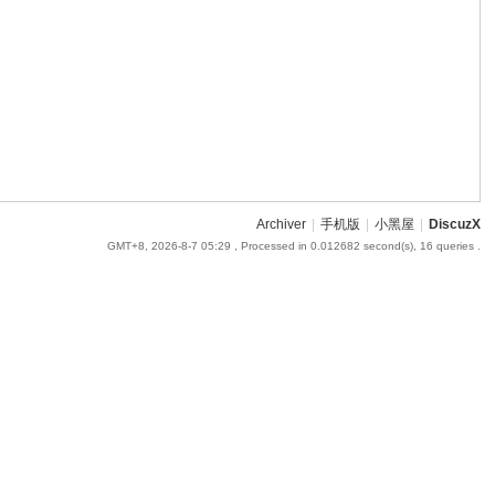
Archiver
|
手机版
|
小黑屋
|
DiscuzX
GMT+8, 2026-8-7 05:29
, Processed in 0.012682 second(s), 16 queries .