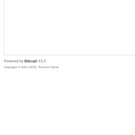
sc
Powered by
Discuz!
X3.4
Copyright © 2001-2023, Tencent Cloud.
uz!
Bo