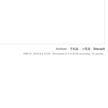
Archiver
|
手机版
|
小黑屋
|
DiscuzX
GMT+8, 2026-8-8 22:06
, Processed in 0.012248 second(s), 16 queries .