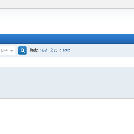
热搜:
活动
交友
discuz
帖子
搜
索