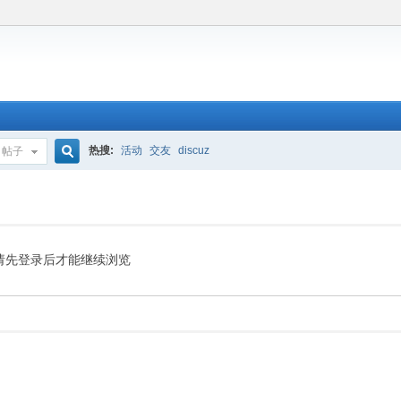
热搜:
活动
交友
discuz
帖子
搜
索
请先登录后才能继续浏览