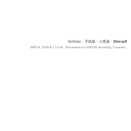
Archiver
|
手机版
|
小黑屋
|
DiscuzX
GMT+8, 2026-8-7 13:44
, Processed in 0.006238 second(s), 5 queries .