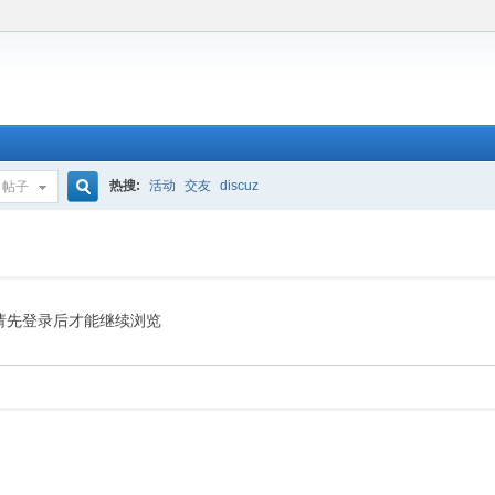
热搜:
活动
交友
discuz
帖子
搜
索
请先登录后才能继续浏览