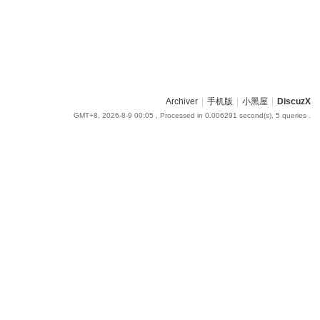
Archiver
|
手机版
|
小黑屋
|
DiscuzX
GMT+8, 2026-8-9 00:05
, Processed in 0.006291 second(s), 5 queries .