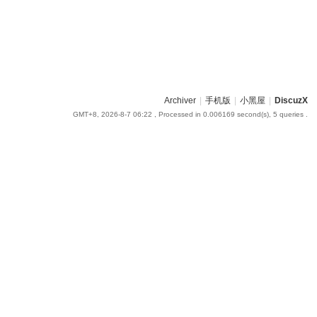
Archiver
|
手机版
|
小黑屋
|
DiscuzX
GMT+8, 2026-8-7 06:22
, Processed in 0.006169 second(s), 5 queries .