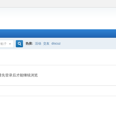
热搜:
活动
交友
discuz
帖子
搜
索
请先登录后才能继续浏览