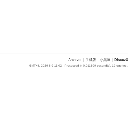
Archiver
|
手机版
|
小黑屋
|
DiscuzX
GMT+8, 2026-8-6 11:02
, Processed in 0.011399 second(s), 16 queries .