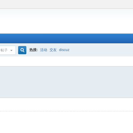
热搜:
活动
交友
discuz
帖子
搜
索