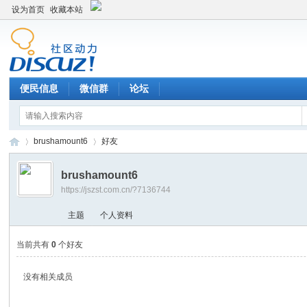
设为首页
收藏本站
便民信息
微信群
论坛
brushamount6
好友
brushamount6
https://jszst.com.cn/?7136744
Di
›
›
主题
个人资料
当前共有
0
个好友
没有相关成员