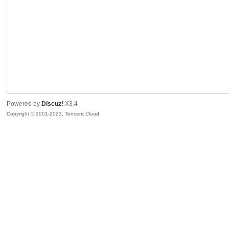
sc
Powered by
Discuz!
X3.4
Copyright © 2001-2023, Tencent Cloud.
uz!
Bo