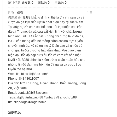
统计信息
好友数 0
|
回帖数 0
|
主题数 0
sc
性别
保密
生日
-
兴趣爱好
BJ88 khẳng định vị thế là địa chỉ xem và cá
cược đá gà trực tiếp uy tín nhất hiện nay tại Việt Nam.
Tại đây, người chơi có thể theo dõi trực diện các trận
đá gà Thomo, đá gà cựa sắt kịch tính với chất lượng
hình ảnh Full HD sắc nét. Không chỉ dừng lại ở đá gà,
BJ88 còn mang đến hệ thống sảnh casino trực tuyến
chuyên nghiệp, xổ số online tỷ lệ ăn cao và nhiều trò
chơi giải trí đổi thưởng hấp dẫn khác. Với giao diện
hiện đại, tốc độ nạp rút siêu tốc và cam kết bảo mật
tuyệt đối, BJ88 chính là điểm dừng chân hoàn hảo cho
uz!
những tín đồ đam mê bộ môn đá gà và cá cược trực
tuyến thế hệ mới.
Website: https://bj88ac.com/
Phone: 84343611007
Địa chỉ: 102 Lộ Đông, Tuyên Thạnh, Kiến Tường, Long
An, Việt Nam
Email: contact@bj88ac.com
Tags: #bj88 #nhacaibj88 #vnbj88 #trangchubj88
#tructiepdaga #dagathomo
活跃概况
Bo