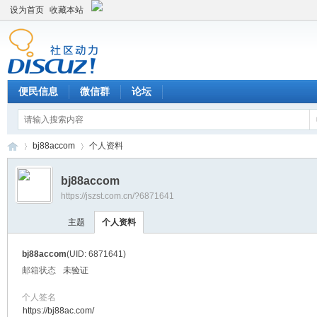
设为首页
收藏本站
便民信息
微信群
论坛
bj88accom
个人资料
bj88accom
https://jszst.com.cn/?6871641
Di
›
›
主题
个人资料
bj88accom
(UID: 6871641)
邮箱状态
未验证
个人签名
https://bj88ac.com/