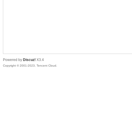
sc
Powered by
Discuz!
X3.4
Copyright © 2001-2023, Tencent Cloud.
uz!
Bo