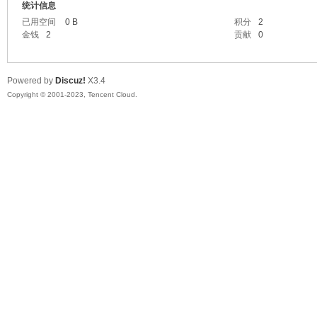
统计信息
已用空间
0 B
积分
2
金钱
2
贡献
0
Powered by
Discuz!
X3.4
Copyright © 2001-2023, Tencent Cloud.
ar
d