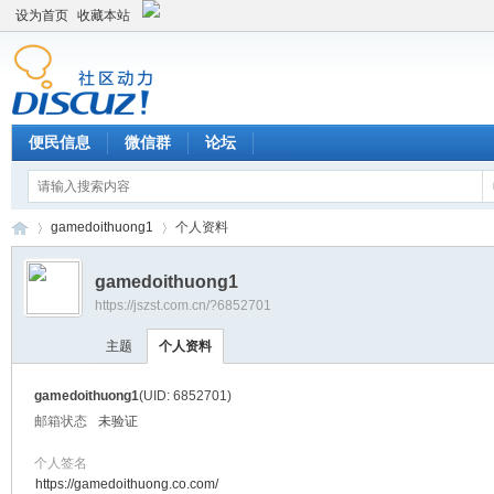
设为首页
收藏本站
便民信息
微信群
论坛
gamedoithuong1
个人资料
gamedoithuong1
https://jszst.com.cn/?6852701
Di
›
›
主题
个人资料
gamedoithuong1
(UID: 6852701)
邮箱状态
未验证
个人签名
https://gamedoithuong.co.com/