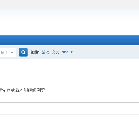
热搜:
活动
交友
discuz
帖子
搜
索
请先登录后才能继续浏览