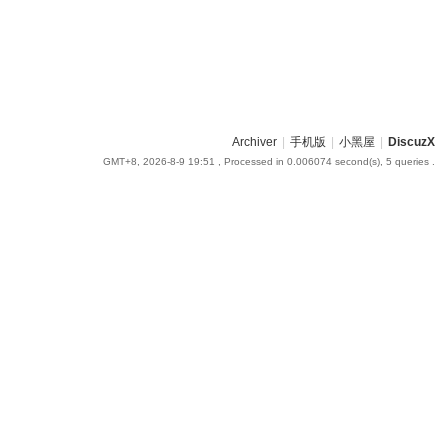
Archiver
|
手机版
|
小黑屋
|
DiscuzX
GMT+8, 2026-8-9 19:51
, Processed in 0.006074 second(s), 5 queries .