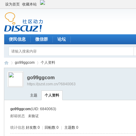
设为首页
收藏本站
便民信息
微信群
论坛
go99ggcom
个人资料
go99ggcom
https://jszst.com.cn/?6840063
Di
›
›
主题
个人资料
go99ggcom
(UID: 6840063)
邮箱状态
未验证
统计信息
好友数 0
|
回帖数 0
|
主题数 0