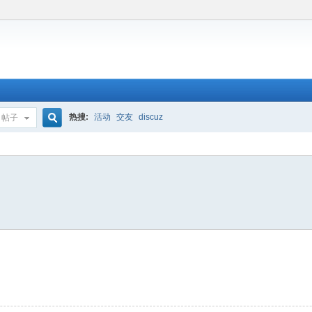
热搜:
活动
交友
discuz
帖子
搜
索