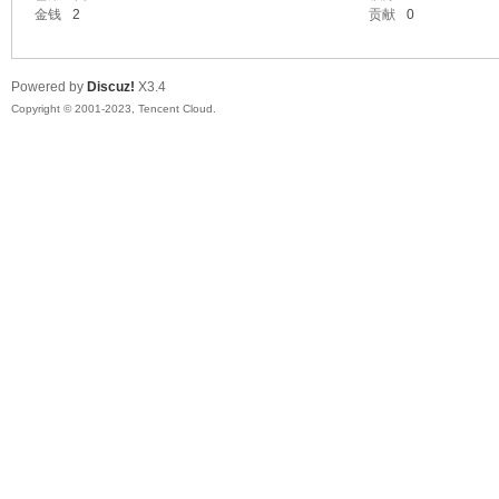
金钱
2
贡献
0
Powered by
Discuz!
X3.4
Copyright © 2001-2023, Tencent Cloud.
ar
d