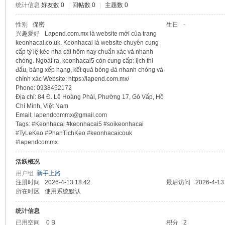
统计信息
好友数 0
|
回帖数 0
|
主题数 0
sc
性别
保密
生日
-
兴趣爱好
Lapend.com.mx là website mới của trang
keonhacai.co.uk. Keonhacai là website chuyên cung
cấp tỷ lệ kèo nhà cái hôm nay chuẩn xác và nhanh
chóng. Ngoài ra, keonhacai5 còn cung cấp: lịch thi
đấu, bảng xếp hạng, kết quả bóng đá nhanh chóng và
chính xác Website: https://lapend.com.mx/
Phone: 0938452172
Địa chỉ: 84 Đ. Lê Hoàng Phái, Phường 17, Gò Vấp, Hồ
Chí Minh, Việt Nam
Email: lapendcommx@gmail.com
uz!
Tags: #Keonhacai #keonhacai5 #soikeonhacai
#TyLeKeo #PhanTichKeo #keonhacaicouk
#lapendcommx
活跃概况
用户组
新手上路
注册时间
2026-4-13 18:42
最后访问
2026-4-13
所在时区
使用系统默认
统计信息
已用空间
0 B
积分
2
Bo