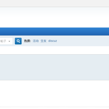
热搜:
活动
交友
discuz
帖子
搜
索