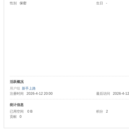
性别
保密
生日
-
sc
uz!
活跃概况
用户组
新手上路
注册时间
2026-4-12 20:00
最后访问
2026-4-12
统计信息
已用空间
0 B
积分
2
贡献
0
Bo