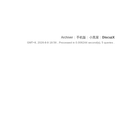
Archiver
|
手机版
|
小黑屋
|
DiscuzX
GMT+8, 2026-8-9 18:56
, Processed in 0.006244 second(s), 5 queries .