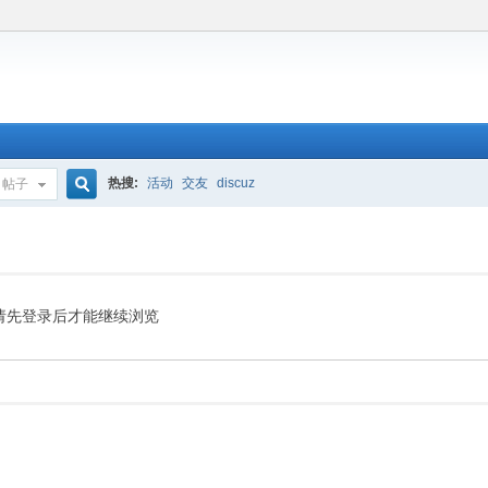
热搜:
活动
交友
discuz
帖子
搜
索
请先登录后才能继续浏览