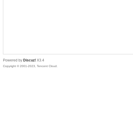
sc
Powered by
Discuz!
X3.4
Copyright © 2001-2023, Tencent Cloud.
uz!
Bo