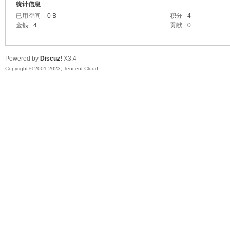
统计信息
已用空间
0 B
积分
4
金钱
4
贡献
0
Powered by
Discuz!
X3.4
Copyright © 2001-2023, Tencent Cloud.
ar
d