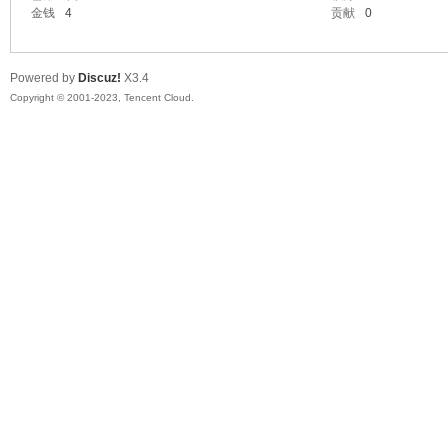
金钱
4
贡献
0
Powered by
Discuz!
X3.4
Copyright © 2001-2023, Tencent Cloud.
ar
d