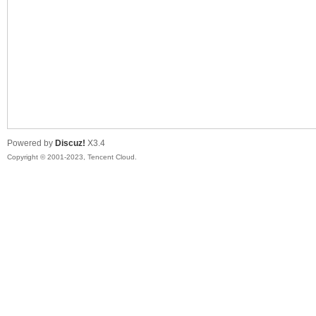
sc
Powered by
Discuz!
X3.4
Copyright © 2001-2023, Tencent Cloud.
uz!
Bo