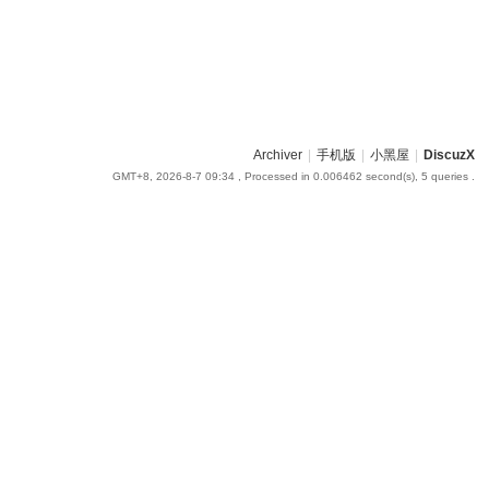
Archiver
|
手机版
|
小黑屋
|
DiscuzX
GMT+8, 2026-8-7 09:34
, Processed in 0.006462 second(s), 5 queries .