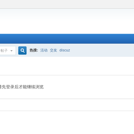
热搜:
活动
交友
discuz
帖子
搜
索
请先登录后才能继续浏览