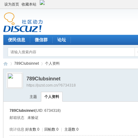
设为首页
收藏本站
便民信息
微信群
论坛
789Clubsinnet
个人资料
789Clubsinnet
https://jszst.com.cn/?6734318
Di
›
›
主题
个人资料
789Clubsinnet
(UID: 6734318)
邮箱状态
未验证
统计信息
好友数 0
|
回帖数 0
|
主题数 0