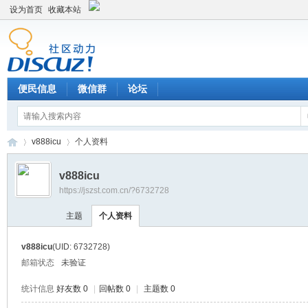
设为首页
收藏本站
便民信息
微信群
论坛
v888icu
个人资料
v888icu
https://jszst.com.cn/?6732728
Di
›
›
主题
个人资料
v888icu
(UID: 6732728)
邮箱状态
未验证
统计信息
好友数 0
|
回帖数 0
|
主题数 0