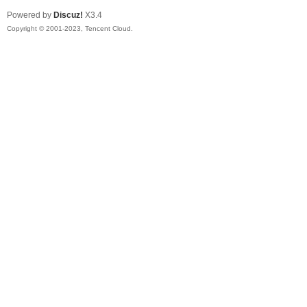
Powered by
Discuz!
X3.4
Copyright © 2001-2023, Tencent Cloud.
ar
d