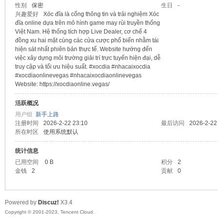
性别
保密
生日
-
兴趣爱好
Xóc đĩa là cổng thông tin và trải nghiệm Xóc
sc
đĩa online dựa trên mô hình game may rủi truyền thống
Việt Nam. Hệ thống tích hợp Live Dealer, cơ chế 4
đồng xu hai mặt cùng các cửa cược phổ biến nhằm tái
hiện sát nhất phiên bản thực tế. Website hướng đến
việc xây dựng môi trường giải trí trực tuyến hiện đại, dễ
truy cập và tối ưu hiệu suất. #xocdia #nhacaixocdia
#xocdiaonlinevegas #nhacaixocdiaonlinevegas
Website: https://xocdiaonline.vegas/
活跃概况
用户组
新手上路
uz!
注册时间
2026-2-22 23:10
最后访问
2026-2-22
所在时区
使用系统默认
统计信息
已用空间
0 B
积分
2
金钱
2
贡献
0
Powered by
Discuz!
X3.4
Copyright © 2001-2023, Tencent Cloud.
Bo