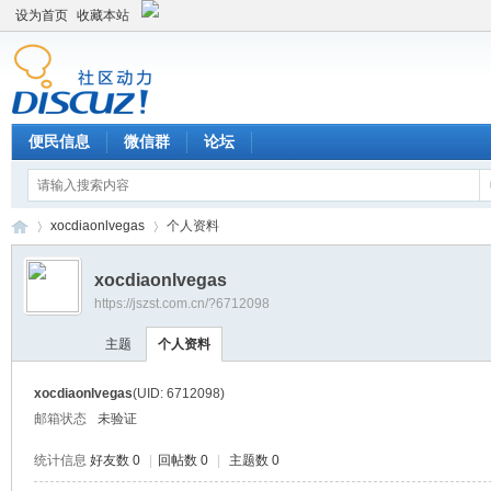
设为首页
收藏本站
便民信息
微信群
论坛
xocdiaonlvegas
个人资料
xocdiaonlvegas
https://jszst.com.cn/?6712098
Di
›
›
主题
个人资料
xocdiaonlvegas
(UID: 6712098)
邮箱状态
未验证
统计信息
好友数 0
|
回帖数 0
|
主题数 0