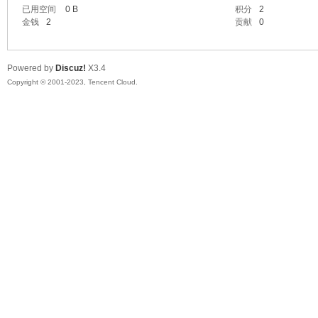
已用空间
0 B
积分
2
金钱
2
贡献
0
Powered by
Discuz!
X3.4
Copyright © 2001-2023, Tencent Cloud.
ar
d