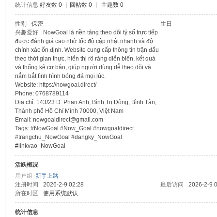
统计信息
好友数 0
|
回帖数 0
|
主题数 0
sc
性别
保密
生日
-
兴趣爱好
NowGoal là nền tảng theo dõi tỷ số trực tiếp
được đánh giá cao nhờ tốc độ cập nhật nhanh và độ
chính xác ổn định. Website cung cấp thông tin trận đấu
theo thời gian thực, hiển thị rõ ràng diễn biến, kết quả
và thống kê cơ bản, giúp người dùng dễ theo dõi và
nắm bắt tình hình bóng đá mọi lúc.
Website: https://nowgoal.direct/
Phone: 0768789114
Địa chỉ: 143/23 Đ. Phan Anh, Bình Trị Đông, Bình Tân,
Thành phố Hồ Chí Minh 70000, Việt Nam
uz!
Email: nowgoaldirect@gmail.com
Tags: #NowGoal #Now_Goal #nowgoaldirect
#trangchu_NowGoal #dangky_NowGoal
#linkvao_NowGoal
活跃概况
用户组
新手上路
注册时间
2026-2-9 02:28
最后访问
2026-2-9 
所在时区
使用系统默认
统计信息
Bo