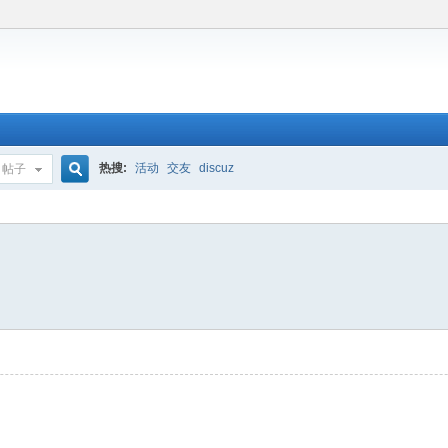
热搜:
活动
交友
discuz
帖子
搜
索