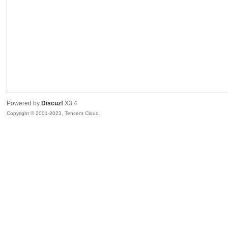
sc
Powered by
Discuz!
X3.4
Copyright © 2001-2023, Tencent Cloud.
uz!
Bo