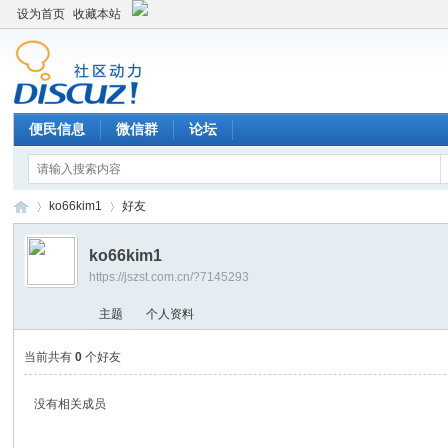
设为首页
收藏本站
便民信息
微信群
论坛
ko66kim1
好友
ko66kim1
https://jszst.com.cn/?7145293
Di
›
›
主题
个人资料
当前共有
0
个好友
没有相关成员