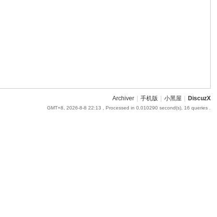
Archiver
|
手机版
|
小黑屋
|
DiscuzX
GMT+8, 2026-8-8 22:13
, Processed in 0.010290 second(s), 16 queries .