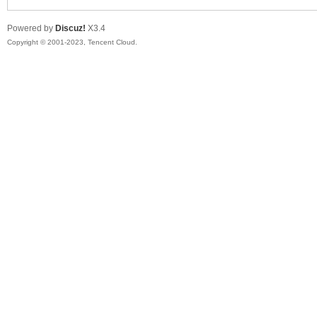
Powered by
Discuz!
X3.4
Copyright © 2001-2023, Tencent Cloud.
ar
d