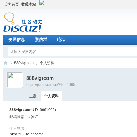
设为首页
收藏本站
便民信息
微信群
论坛
888vigrcom
个人资料
888vigrcom
https://jszst.com.cn/?6661065
Di
›
›
主题
个人资料
888vigrcom
(UID: 6661065)
邮箱状态
未验证
个人签名
https://888vi.gr.com/