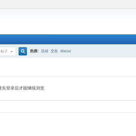
热搜:
活动
交友
discuz
帖子
搜
索
请先登录后才能继续浏览