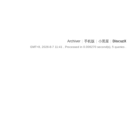
Archiver
|
手机版
|
小黑屋
|
DiscuzX
GMT+8, 2026-8-7 11:41
, Processed in 0.006270 second(s), 5 queries .