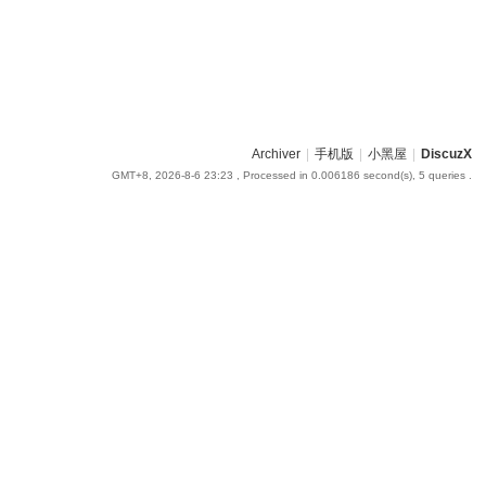
Archiver
|
手机版
|
小黑屋
|
DiscuzX
GMT+8, 2026-8-6 23:23
, Processed in 0.006186 second(s), 5 queries .