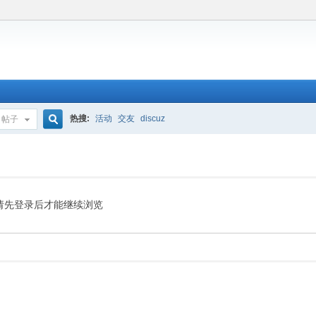
热搜:
活动
交友
discuz
帖子
搜
索
请先登录后才能继续浏览