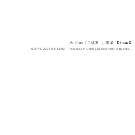
Archiver
|
手机版
|
小黑屋
|
DiscuzX
GMT+8, 2026-8-6 15:02
, Processed in 0.006228 second(s), 5 queries .