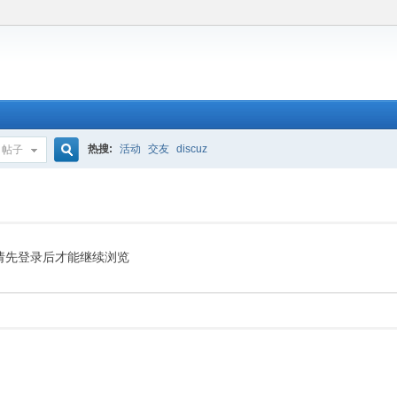
热搜:
活动
交友
discuz
帖子
搜
索
请先登录后才能继续浏览