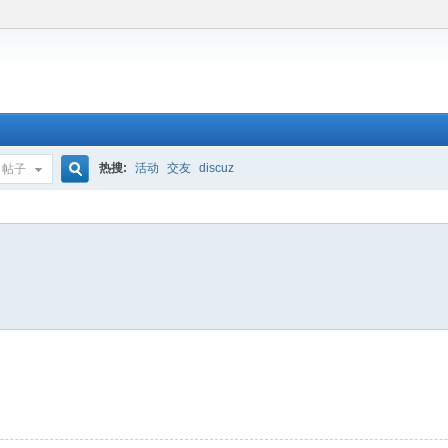
热搜:
活动
交友
discuz
帖子
搜
索