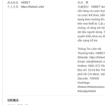
真实姓名
HBBET
性别
男
个人主页
https://hbbet1.info/
兴趣爱好
HBBET đượ
sc
nền tảng cá cược trực
cá cược thể thao, bắ
dựng theo hướng tối 
trên mọi thiết bị. Cá
chóng, rõ ràng với hệ
dữ liệu người dùng.
xuyên triển khai ưu đ
sẵn sàng hỗ trợ.
Thông Tin Liên Hệ
Thương hiệu: HBBET
uz!
Website: https://hbbet
Email: info@hbbet1.i
Hotline: 0981 672 59
Địa chỉ: 31/18 Bùi T
phố Hồ Chí Minh, Vi
Zipcode: 700000
Hashtags
#hbbet #hbbetcasino
#dangkyhbbet
活跃概况
Bo