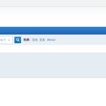
热搜:
活动
交友
discuz
帖子
搜
索