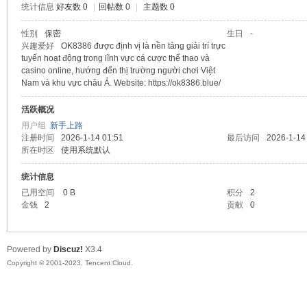
统计信息
好友数 0
|
回帖数 0
|
主题数 0
sc
性别
保密
生日
-
兴趣爱好
OK8386 được định vị là nền tảng giải trí trực
tuyến hoạt động trong lĩnh vực cá cược thể thao và
casino online, hướng đến thị trường người chơi Việt
Nam và khu vực châu Á. Website: https://ok8386.blue/
活跃概况
用户组
新手上路
注册时间
2026-1-14 01:51
最后访问
2026-1-14
所在时区
使用系统默认
uz!
统计信息
已用空间
0 B
积分
2
金钱
2
贡献
0
Powered by
Discuz!
X3.4
Copyright © 2001-2023, Tencent Cloud.
Bo