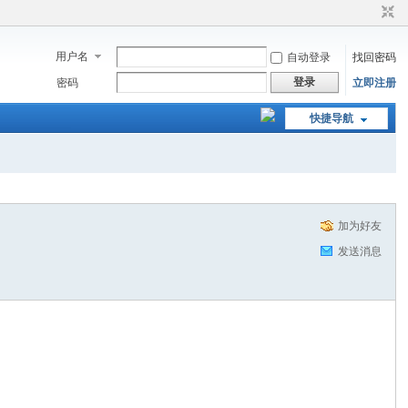
用户名
自动登录
找回密码
登录
密码
立即注册
快捷导航
加为好友
发送消息