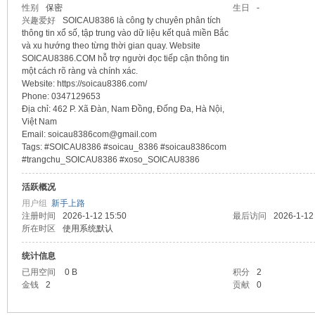
性别
保密
生日
-
兴趣爱好
SOICAU8386 là công ty chuyên phân tích
sc
thông tin xổ số, tập trung vào dữ liệu kết quả miền Bắc
và xu hướng theo từng thời gian quay. Website
SOICAU8386.COM hỗ trợ người đọc tiếp cận thông tin
một cách rõ ràng và chính xác.
Website: https://soicau8386.com/
Phone: 0347129653
Địa chỉ: 462 P. Xã Đàn, Nam Đồng, Đống Đa, Hà Nội,
Việt Nam
Email: soicau8386com@gmail.com
Tags: #SOICAU8386 #soicau_8386 #soicau8386com
#trangchu_SOICAU8386 #xoso_SOICAU8386
uz!
活跃概况
用户组
新手上路
注册时间
2026-1-12 15:50
最后访问
2026-1-12
所在时区
使用系统默认
统计信息
已用空间
0 B
积分
2
金钱
2
贡献
0
Bo