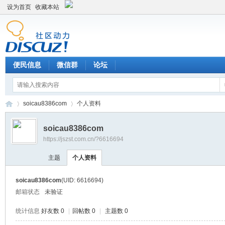
设为首页
收藏本站
便民信息
微信群
论坛
soicau8386com
个人资料
soicau8386com
https://jszst.com.cn/?6616694
Di
›
›
主题
个人资料
soicau8386com
(UID: 6616694)
邮箱状态
未验证
统计信息
好友数 0
|
回帖数 0
|
主题数 0