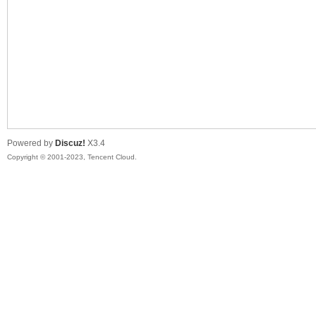
sc
Powered by
Discuz!
X3.4
Copyright © 2001-2023, Tencent Cloud.
uz!
Bo