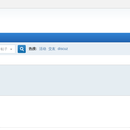
热搜:
活动
交友
discuz
帖子
搜
索