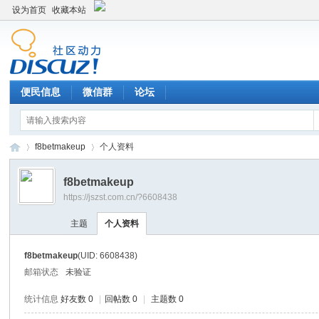
设为首页
收藏本站
便民信息
微信群
论坛
f8betmakeup
个人资料
f8betmakeup
https://jszst.com.cn/?6608438
Di
›
›
主题
个人资料
f8betmakeup
(UID: 6608438)
邮箱状态
未验证
统计信息
好友数 0
|
回帖数 0
|
主题数 0