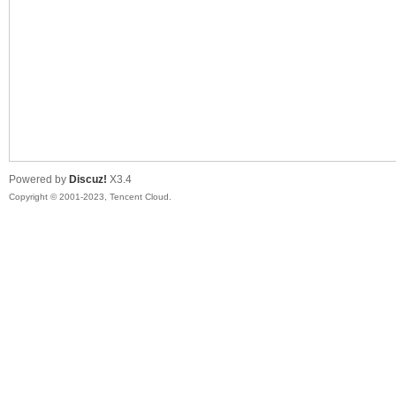
sc
Powered by
Discuz!
X3.4
Copyright © 2001-2023, Tencent Cloud.
uz!
Bo