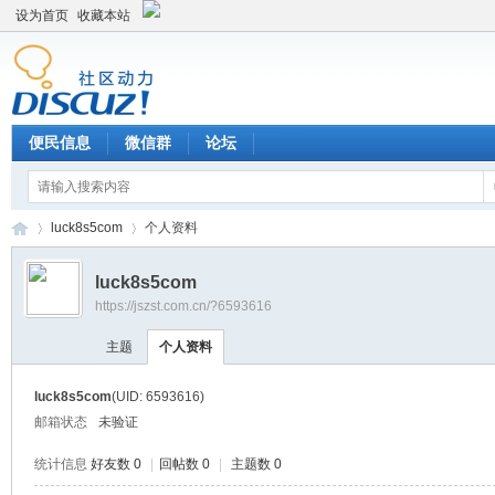
设为首页
收藏本站
便民信息
微信群
论坛
luck8s5com
个人资料
luck8s5com
https://jszst.com.cn/?6593616
Di
›
›
主题
个人资料
luck8s5com
(UID: 6593616)
邮箱状态
未验证
统计信息
好友数 0
|
回帖数 0
|
主题数 0