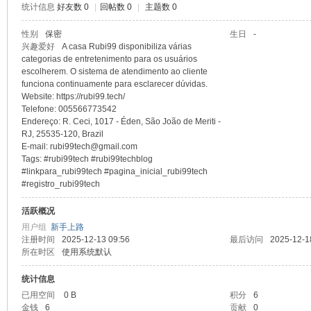
统计信息
好友数 0
|
回帖数 0
|
主题数 0
sc
性别
保密
生日
-
兴趣爱好
A casa Rubi99 disponibiliza várias
categorias de entretenimento para os usuários
escolherem. O sistema de atendimento ao cliente
funciona continuamente para esclarecer dúvidas.
Website: https://rubi99.tech/
Telefone: 005566773542
Endereço: R. Ceci, 1017 - Éden, São João de Meriti -
RJ, 25535-120, Brazil
E-mail: rubi99tech@gmail.com
Tags: #rubi99tech #rubi99techblog
uz!
#linkpara_rubi99tech #pagina_inicial_rubi99tech
#registro_rubi99tech
活跃概况
用户组
新手上路
注册时间
2025-12-13 09:56
最后访问
2025-12-1
所在时区
使用系统默认
统计信息
已用空间
0 B
积分
6
金钱
6
贡献
0
Bo