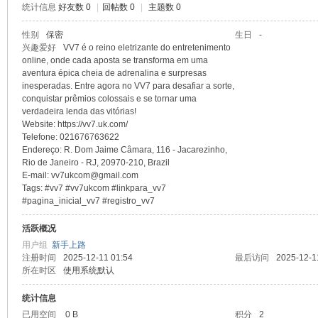
统计信息
好友数 0
|
回帖数 0
|
主题数 0
sc
性别
保密
生日
-
兴趣爱好
VV7 é o reino eletrizante do entretenimento
online, onde cada aposta se transforma em uma
aventura épica cheia de adrenalina e surpresas
inesperadas. Entre agora no VV7 para desafiar a sorte,
conquistar prêmios colossais e se tornar uma
verdadeira lenda das vitórias!
Website: https://vv7.uk.com/
Telefone: 021676763622
Endereço: R. Dom Jaime Câmara, 116 - Jacarezinho,
Rio de Janeiro - RJ, 20970-210, Brazil
uz!
E-mail: vv7ukcom@gmail.com
Tags: #vv7 #vv7ukcom #linkpara_vv7
#pagina_inicial_vv7 #registro_vv7
活跃概况
用户组
新手上路
注册时间
2025-12-11 01:54
最后访问
2025-12-1
所在时区
使用系统默认
统计信息
已用空间
0 B
积分
2
Bo