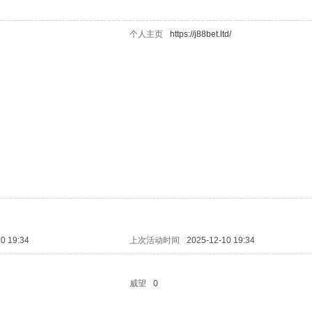
个人主页
https://j88bet.ltd/
0 19:34
上次活动时间
2025-12-10 19:34
威望
0