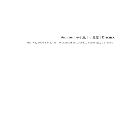
Archiver
|
手机版
|
小黑屋
|
DiscuzX
GMT+8, 2026-8-6 22:46
, Processed in 0.006312 second(s), 5 queries .