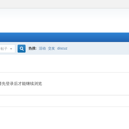
热搜:
活动
交友
discuz
帖子
搜
索
请先登录后才能继续浏览