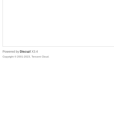
sc
Powered by
Discuz!
X3.4
Copyright © 2001-2023, Tencent Cloud.
uz!
Bo