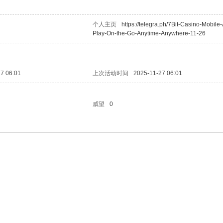
个人主页
https://telegra.ph/7Bit-Casino-Mobile
Play-On-the-Go-Anytime-Anywhere-11-26
7 06:01
上次活动时间
2025-11-27 06:01
威望
0