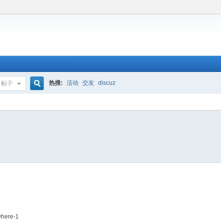
热搜:
活动
交友
discuz
帖子
搜
索
where-1