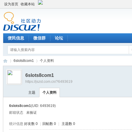
设为首页
收藏本站
便民信息
微信群
论坛
6slots8com1
个人资料
6slots8com1
https://jszst.com.cn/?6493619
Di
›
›
主题
个人资料
6slots8com1
(UID: 6493619)
邮箱状态
未验证
统计信息
好友数 0
|
回帖数 0
|
主题数 0