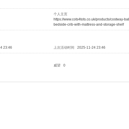
个人主页
https://www.cots4tots.co.uk/products/costway-ba
bedside-crib-with-mattress-and-storage-shelf
4 23:46
上次活动时间
2025-11-24 23:46
威望
0