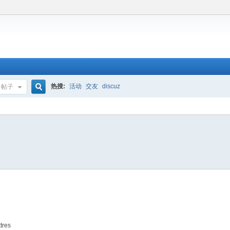
热搜:
活动
交友
discuz
帖子
搜
索
tres